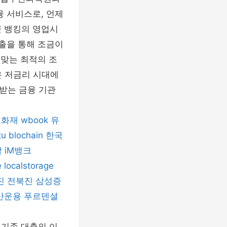
융 서비스로, 언제
넷 뱅킹의 영업시
대출을 통해 조금이
 맞는 최적의 조
은 저금리 시대에
받는 금융 기관
츠화재
wbook
유
tu
blochain
한국
탈
iM뱅크
e
localstorage
진
전북진
삼성증
산운용
푸르덴셜
 기존 대출의 이