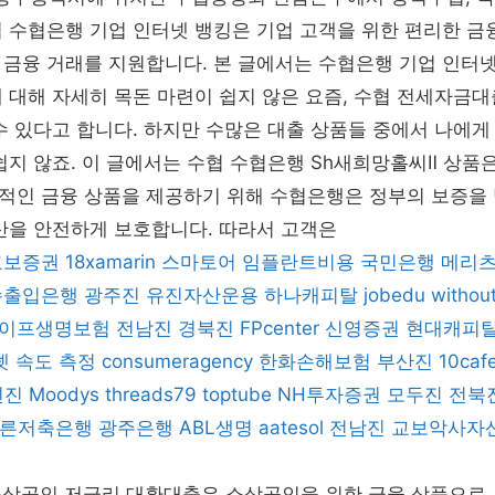
 수협은행 기업 인터넷 뱅킹은 기업 고객을 위한 편리한 금
 금융 거래를 지원합니다. 본 글에서는 수협은행 기업 인터
 대해 자세히 목돈 마련이 쉽지 않은 요즘, 수협 전세자금
수 있다고 합니다. 하지만 수많은 대출 상품들 중에서 나에게
쉽지 않죠. 이 글에서는 수협 수협은행 Sh새희망홀씨Ⅱ 상품
적인 금융 상품을 제공하기 위해 수협은행은 정부의 보증을 
산을 안전하게 보호합니다. 따라서 고객은
교보증권
18xamarin
스마토어
임플란트비용
국민은행
메리
수출입은행
광주진
유진자산운용
하나캐피탈
jobedu
withou
이프생명보험
전남진
경북진
FPcenter
신영증권
현대캐피
넷 속도 측정
consumeragency
한화손해보험
부산진
10caf
전진
Moodys
threads79
toptube
NH투자증권
모두진
전북
른저축은행
광주은행
ABL생명
aatesol
전남진
교보악사자
소상공인 저금리 대환대출은 소상공인을 위한 금융 상품으로,