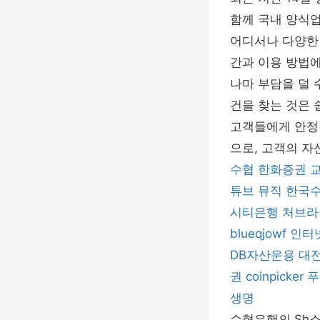
함께 국내 양식업
어디서나 다양한
간과 이용 방법에
나마 부담을 덜 
건을 찾는 것은 
고객들에게 안정
으로, 고객의 자
수협
한화증권
튜브 뮤직
한국
시티은행
처브라
blueqjowf
인터
DB자산운용
대
권
coinpicker
푸
생명
수협은행의 Sh