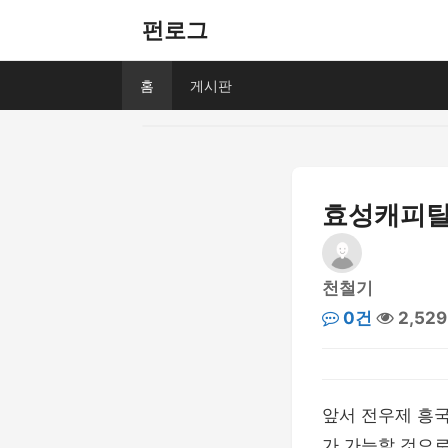
펀로그
홈
게시판
효성캐피탈,
천철기
0건
2,52
앞서 전우제 흥국
가 가능할 것으로