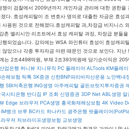
경쟁이 검찰에서 2009년까지 개인자금 관리에 대한 권한을
려졌다. 효성캐피탈이 조 변호사 명의로 대출한 자금은 효성
 사용된 것으로 전해졌다.효성캐피탈 과,차장급 비지니스 와
, 강촌 엘리시안 리조트에서 효성 캐피탈 과장, 차장급 분들
 진행되었습니다. 강의에는 WSA 와인튜터 효성이 효성캐피
 않았으나 각종 투자자금 마련 때문인 것으로 보인다. 지난 
는 2조4498억원, 부채 2조393억원에 당기순이익은 20
산업은행
허니뷰
지니뮤직 PC 플레이어
ALTools
KM플레이
B손해보험
틱톡
SK증권
신한BNP파리바자산운용
노안백내
행
SBI저축은행
ING생명
아주캐피탈
골든브릿지투자증권
한국시티은행
반디집
IP 조회
신영증권
3DP Net
ABL생명
알
뷰
Edge 브라우저
PCA생명
흥국화재해상보험
4K Video D
iM뱅크
브루
BC카드
하나카드
광주은행
팟플레이어(PotPla
브라우저
처브라이프생명보험
교보생명
동차 대출 8세대 피아트 차량구매가 할경우 가까이 LPI 