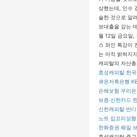
상했는데, 인수 
술한 것으로 알
보대출을 갚는 데
월 12일 금요일
스 와인 특강이
는 아직 밝혀지지
캐피탈의 자산총계
효성캐피탈
한국
큐온저축은행
K
손해보험
우리은
보증
신한카드
신한캐피탈
반디
노트
입꼬리성형
한화증권
웨일 
효성캐피탈 중고자