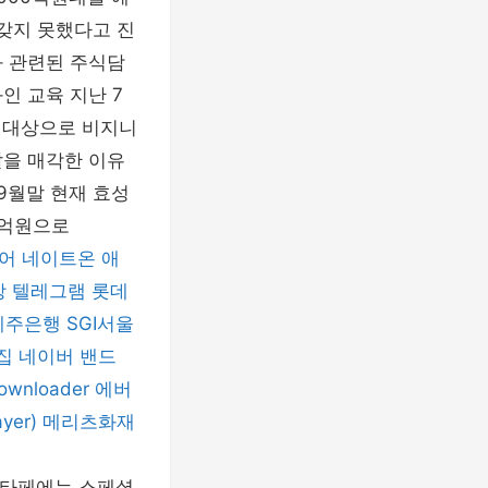
 갖지 못했다고 진
과 관련된 주식담
인 교육 지난 7
을 대상으로 비지니
탈을 매각한 이유
9월말 현재 효성
5억원으로
어
네이트온
애
장
텔레그램
롯데
제주은행
SGI서울
집
네이버 밴드
ownloader
에버
yer)
메리츠화재
산타페에는 스페셜