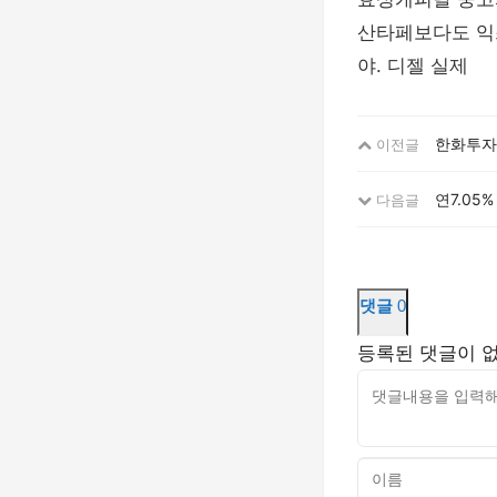
산타페보다도 익
야. 디젤 실제
한화투자
이전글
연7.05
다음글
댓글
0
등록된 댓글이 