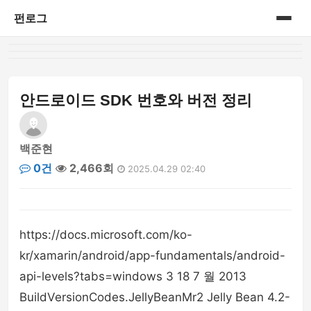
펀로그
홈
게시판
안드로이드 SDK 번호와 버전 정리
백준현
0건
2,466회
2025.04.29 02:40
https://docs.microsoft.com/ko-
kr/xamarin/android/app-fundamentals/android-
api-levels?tabs=windows 3 18 7 월 2013
BuildVersionCodes.JellyBeanMr2 Jelly Bean 4.2-