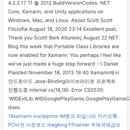
4.2.2 17 11 월 2012 BuildVersionCodes. NET
Core, Xamarin, and Unity applications on
Windows, Mac, and Linux. About Scott Scott
Filozofia August 18, 2020 23:14 Excellent post,
Thank you Scott! Berk Altunkılıç August 22 NET
Blog this week that Portable Class Libraries are
now enabled for Xamarin. You perhaps I feel like
we've just made a huge step forward :-) Daniel
Plaisted November 18, 2013 19:40 Xamarin에서
안드로이드 Java-Binding라이브러리로 프로젝트
진행도중 internal cs(18,18): Error CS0535:
'WIDExtLib.WIDGooglePlayGame.GooglePlayGameCo
does
18xamarin
socialprice
iM뱅크
파일나라
카카오톡
PC버전 다운로드
magking
FPcenter
우체국예금보