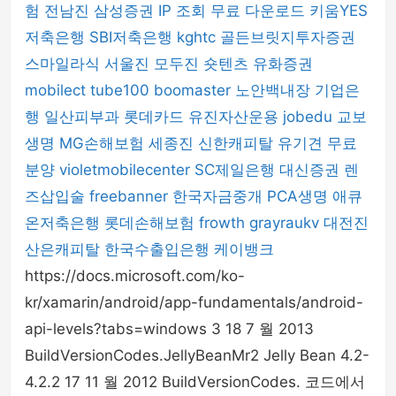
험
전남진
삼성증권
IP 조회
무료 다운로드
키움YES
저축은행
SBI저축은행
kghtc
골든브릿지투자증권
스마일라식
서울진
모두진
숏텐츠
유화증권
mobilect
tube100
boomaster
노안백내장
기업은
행
일산피부과
롯데카드
유진자산운용
jobedu
교보
생명
MG손해보험
세종진
신한캐피탈
유기견 무료
분양
violetmobilecenter
SC제일은행
대신증권
렌
즈삽입술
freebanner
한국자금중개
PCA생명
애큐
온저축은행
롯데손해보험
frowth
grayraukv
대전진
산은캐피탈
한국수출입은행
케이뱅크
https://docs.microsoft.com/ko-
kr/xamarin/android/app-fundamentals/android-
api-levels?tabs=windows 3 18 7 월 2013
BuildVersionCodes.JellyBeanMr2 Jelly Bean 4.2-
4.2.2 17 11 월 2012 BuildVersionCodes. 코드에서